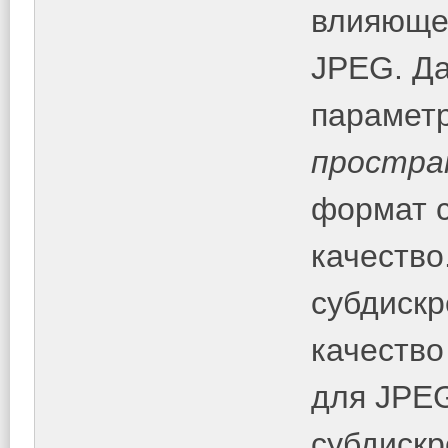
влияюще
JPEG. Д
парамет
простра
формат с
качество
субдискр
качество
для JPE
субдискр