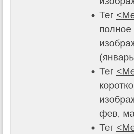
изобра
Тег
<Ме
полное
изобра
(январь
Тег
<Ме
коротко
изображ
фев, мар
Тег
<Ме