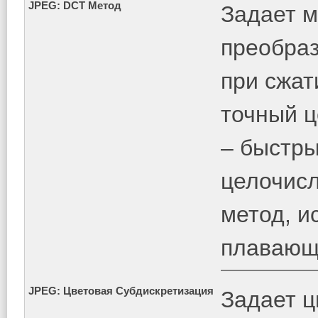
JPEG: DCT Метод
Задает м
преобраз
при сжат
точный 
– быстры
целочис
метод, и
плавающ
JPEG: Цветовая Субдискретизация
Задает ц