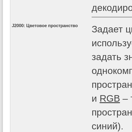
декодиро
J2000: Цветовое пространство
Задает ц
использу
задать 
одноком
простран
и
RGB
– 
простран
синий).