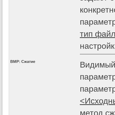
конкретн
парамет
тип фай
настройк
BMP: Сжатие
Видимый,
парамет
парамет
<Исходн
метод сж