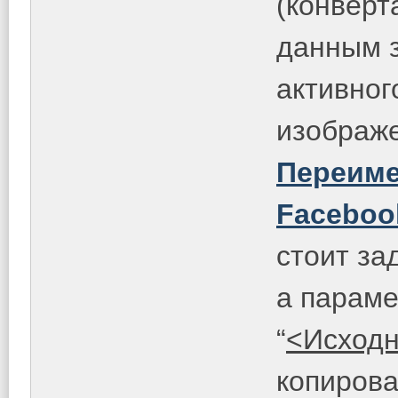
(конверт
данным з
активног
изображе
Переиме
Faceboo
стоит з
а парам
“
<Исходн
копирова