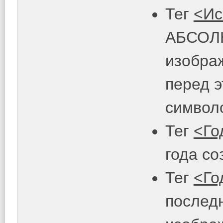
Тег
<Ис
АБСОЛЮ
изображ
перед э
символо
Тег
<Го
года со
Тег
<Го
послед