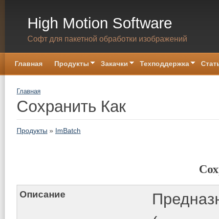
Skip to main content
High Motion Software
Софт для пакетной обработки изображений
Главная
Продукты
Закачки
Техподдержка
Стат
You are here
Главная
Сохранить Как
Продукты
»
ImBatch
Сох
Описание
Предназ