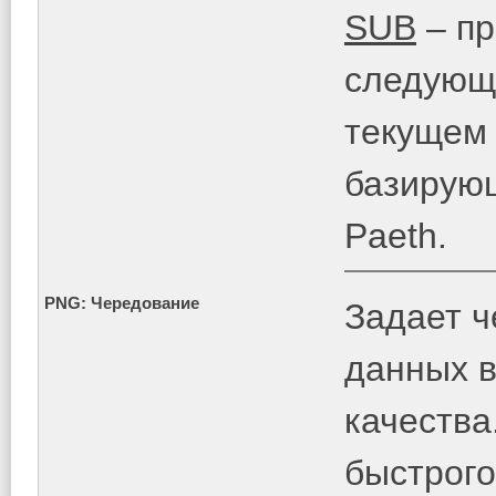
SUB
– пр
следующе
текущем
базирующ
Paeth.
PNG: Чередование
Задает ч
данных в
качества
быстрого