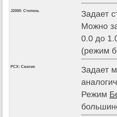
J2000: Степень
Задает с
Можно за
0.0 до 1.
(режим б
PCX: Сжатие
Задает м
аналоги
Режим
Б
большин