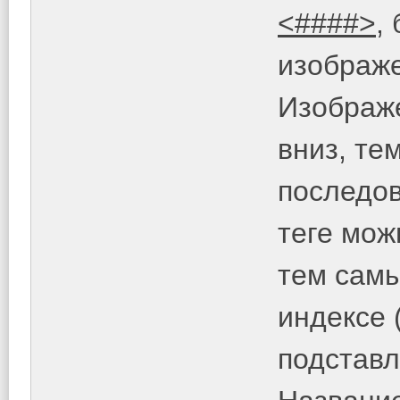
<####>
,
изображе
Изображ
вниз, те
последов
теге мож
тем самы
индексе 
подставл