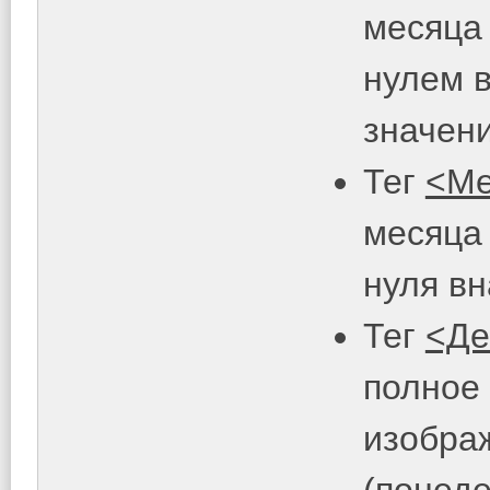
месяца
нулем 
значений
Тег
<Ме
месяца
нуля вна
Тег
<Де
полное
изобра
(понеде