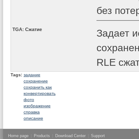
без поте
TGA: Сжатие
Задает и
сохранен
RLE сжат
Tags:
задание
сохранение
сохранить как
конвертировать
фото
изображение
справка
описание
Home page
|
Products
|
Download Center
|
Support