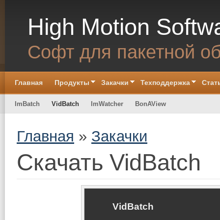
Skip to main content
High Motion Softw
Софт для пакетной о
Главная
Продукты
Закачки
Техподдержка
Стат
ImBatch
VidBatch
ImWatcher
BonAView
You are here
Главная
»
Закачки
Скачать VidBatch
VidBatch