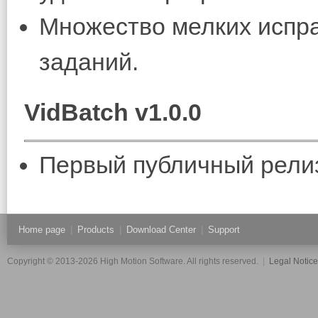
Множество мелких испр
заданий.
VidBatch v1.0.0
Первый публичный рели
Home page
|
Products
|
Download Center
|
Support
Copyright © 2013-2026 High Motion Software. All rights reserved.
|
Legal Notic