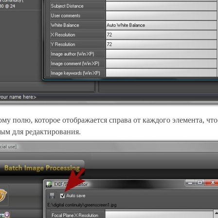
у полю, которое отображается справа от каждого элемента, что
ным для редактирования.