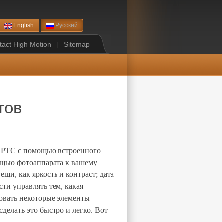
English
Русский
tact High Motion
|
Sitemap
гов
/IPTC с помощью встроенного
мощью фотоаппарата к вашему
щи, как яркость и контраст; дата
ти управлять тем, какая
ровать некоторые элементы
делать это быстро и легко. Вот