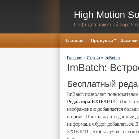
Skip to main content
High Motion So
Софт для пакетной обработ
Главная
Продукты
Закачки
You are here
Главная
»
Статьи
»
ImBatch
ImBatch: Встро
Бесплатный реда
ImBatch позволяет пользователя
Редактора EXIF/IPTC
. Известн
изображению добавляется большое
и время. Поскольку эти данные д
информация будет добавляться. В
EXIF/IPTC, чтобы лучше отразить
как: