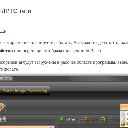
F/IPTC теги
tch
.
 с которыми вы планируете работать. Вы можете сделать это, н
аботки
или перетащив изображения в окно ImBatch.
зображения будут загружены в рабочее область программы, выде
тировать.