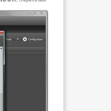
EXIF/IPTC
. Откроется окно