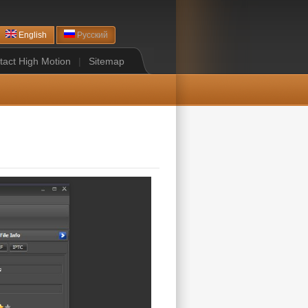
English
Русский
tact High Motion
|
Sitemap