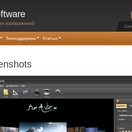
ftware
ки изображений
Con
Техподдержка
Статьи
enshots