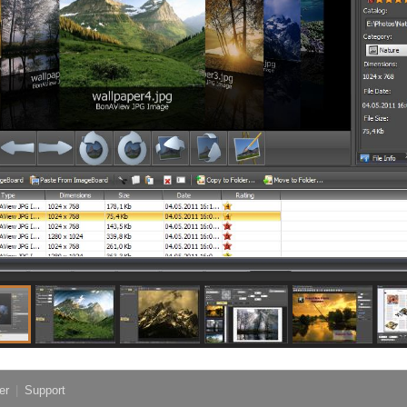
er
|
Support